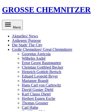
GROSSE CHEMNITZER
Menü
Aktuelles/ News
Anliegen/ Purpose
Die Stadt/ The City
Große Chemnitzer/ Great Chemnitzers
Georgius Agricola
Wilhelm André
Ernst Georg Baumgarten
Christian Gottfried Becker
Heinrich Gottlob Bertsch
Eduard Leopold Beyer
Marianne Brandt
Hans Carl von Carlowitz
David Gustav Diehl
Karl Clauss Dietel
Herbert Eugen Esche
Thomas Gessner
Carl Hahn