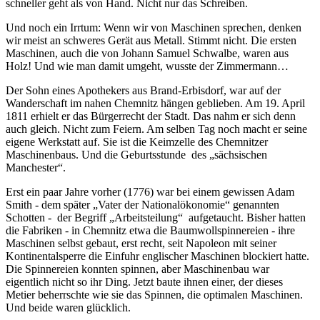
schneller geht als von Hand. Nicht nur das Schreiben.
Und noch ein Irrtum: Wenn wir von Maschinen sprechen, denken
wir meist an schweres Gerät aus Metall. Stimmt nicht. Die ersten
Maschinen, auch die von Johann Samuel Schwalbe, waren aus
Holz! Und wie man damit umgeht, wusste der Zimmermann…
Der Sohn eines Apothekers aus Brand-Erbisdorf, war auf der
Wanderschaft im nahen Chemnitz hängen geblieben. Am 19. April
1811 erhielt er das Bürgerrecht der Stadt. Das nahm er sich denn
auch gleich. Nicht zum Feiern. Am selben Tag noch macht er seine
eigene Werkstatt auf. Sie ist die Keimzelle des Chemnitzer
Maschinenbaus. Und die Geburtsstunde des „sächsischen
Manchester“.
Erst ein paar Jahre vorher (1776) war bei einem gewissen Adam
Smith - dem später „Vater der Nationalökonomie“ genannten
Schotten - der Begriff „Arbeitsteilung“ aufgetaucht. Bisher hatten
die Fabriken - in Chemnitz etwa die Baumwollspinnereien - ihre
Maschinen selbst gebaut, erst recht, seit Napoleon mit seiner
Kontinentalsperre die Einfuhr englischer Maschinen blockiert hatte.
Die Spinnereien konnten spinnen, aber Maschinenbau war
eigentlich nicht so ihr Ding. Jetzt baute ihnen einer, der dieses
Metier beherrschte wie sie das Spinnen, die optimalen Maschinen.
Und beide waren glücklich.