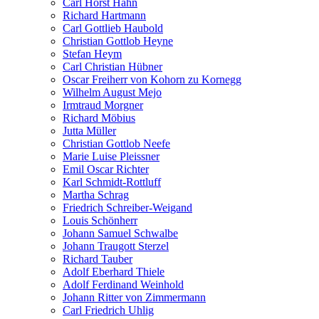
Carl Horst Hahn
Richard Hartmann
Carl Gottlieb Haubold
Christian Gottlob Heyne
Stefan Heym
Carl Christian Hübner
Oscar Freiherr von Kohorn zu Kornegg
Wilhelm August Mejo
Irmtraud Morgner
Richard Möbius
Jutta Müller
Christian Gottlob Neefe
Marie Luise Pleissner
Emil Oscar Richter
Karl Schmidt-Rottluff
Martha Schrag
Friedrich Schreiber-Weigand
Louis Schönherr
Johann Samuel Schwalbe
Johann Traugott Sterzel
Richard Tauber
Adolf Eberhard Thiele
Adolf Ferdinand Weinhold
Johann Ritter von Zimmermann
Carl Friedrich Uhlig