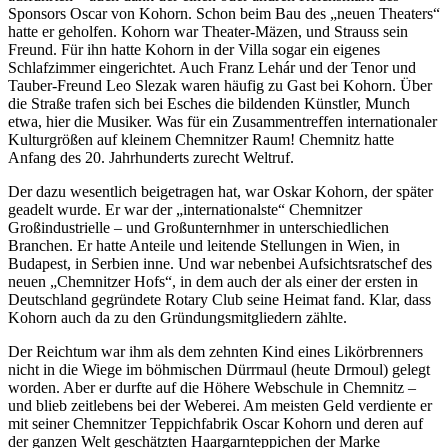
Sponsors Oscar von Kohorn. Schon beim Bau des „neuen Theaters“
hatte er geholfen. Kohorn war Theater-Mäzen, und Strauss sein
Freund. Für ihn hatte Kohorn in der Villa sogar ein eigenes
Schlafzimmer eingerichtet. Auch Franz Lehár und der Tenor und
Tauber-Freund Leo Slezak waren häufig zu Gast bei Kohorn. Über
die Straße trafen sich bei Esches die bildenden Künstler, Munch
etwa, hier die Musiker. Was für ein Zusammentreffen internationaler
Kulturgrößen auf kleinem Chemnitzer Raum! Chemnitz hatte
Anfang des 20. Jahrhunderts zurecht Weltruf.
Der dazu wesentlich beigetragen hat, war Oskar Kohorn, der später
geadelt wurde. Er war der „internationalste“ Chemnitzer
Großindustrielle – und Großunternhmer in unterschiedlichen
Branchen. Er hatte Anteile und leitende Stellungen in Wien, in
Budapest, in Serbien inne. Und war nebenbei Aufsichtsratschef des
neuen „Chemnitzer Hofs“, in dem auch der als einer der ersten in
Deutschland gegründete Rotary Club seine Heimat fand. Klar, dass
Kohorn auch da zu den Gründungsmitgliedern zählte.
Der Reichtum war ihm als dem zehnten Kind eines Likörbrenners
nicht in die Wiege im böhmischen Dürrmaul (heute Drmoul) gelegt
worden. Aber er durfte auf die Höhere Webschule in Chemnitz –
und blieb zeitlebens bei der Weberei. Am meisten Geld verdiente er
mit seiner Chemnitzer Teppichfabrik Oscar Kohorn und deren auf
der ganzen Welt geschätzten Haargarnteppichen der Marke