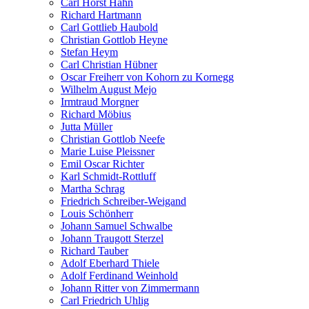
Carl Horst Hahn
Richard Hartmann
Carl Gottlieb Haubold
Christian Gottlob Heyne
Stefan Heym
Carl Christian Hübner
Oscar Freiherr von Kohorn zu Kornegg
Wilhelm August Mejo
Irmtraud Morgner
Richard Möbius
Jutta Müller
Christian Gottlob Neefe
Marie Luise Pleissner
Emil Oscar Richter
Karl Schmidt-Rottluff
Martha Schrag
Friedrich Schreiber-Weigand
Louis Schönherr
Johann Samuel Schwalbe
Johann Traugott Sterzel
Richard Tauber
Adolf Eberhard Thiele
Adolf Ferdinand Weinhold
Johann Ritter von Zimmermann
Carl Friedrich Uhlig