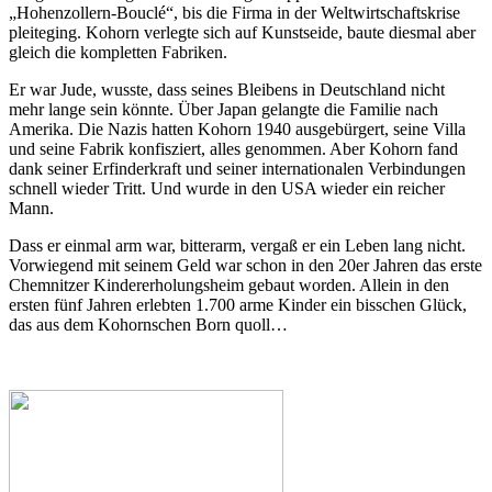
„Hohenzollern-Bouclé“, bis die Firma in der Weltwirtschaftskrise
pleiteging. Kohorn verlegte sich auf Kunstseide, baute diesmal aber
gleich die kompletten Fabriken.
Er war Jude, wusste, dass seines Bleibens in Deutschland nicht
mehr lange sein könnte. Über Japan gelangte die Familie nach
Amerika. Die Nazis hatten Kohorn 1940 ausgebürgert, seine Villa
und seine Fabrik konfisziert, alles genommen. Aber Kohorn fand
dank seiner Erfinderkraft und seiner internationalen Verbindungen
schnell wieder Tritt. Und wurde in den USA wieder ein reicher
Mann.
Dass er einmal arm war, bitterarm, vergaß er ein Leben lang nicht.
Vorwiegend mit seinem Geld war schon in den 20er Jahren das erste
Chemnitzer Kindererholungsheim gebaut worden. Allein in den
ersten fünf Jahren erlebten 1.700 arme Kinder ein bisschen Glück,
das aus dem Kohornschen Born quoll…