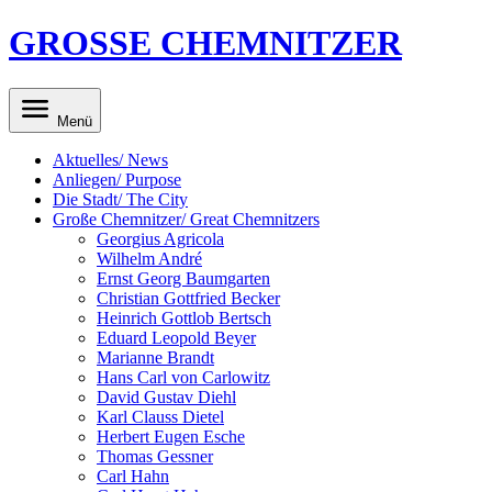
GROSSE CHEMNITZER
Menü
Aktuelles/ News
Anliegen/ Purpose
Die Stadt/ The City
Große Chemnitzer/ Great Chemnitzers
Georgius Agricola
Wilhelm André
Ernst Georg Baumgarten
Christian Gottfried Becker
Heinrich Gottlob Bertsch
Eduard Leopold Beyer
Marianne Brandt
Hans Carl von Carlowitz
David Gustav Diehl
Karl Clauss Dietel
Herbert Eugen Esche
Thomas Gessner
Carl Hahn