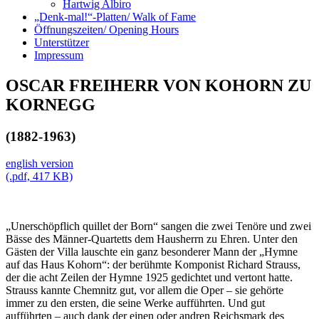
Hartwig Albiro
„Denk-mal!“-Platten/ Walk of Fame
Öffnungszeiten/ Opening Hours
Unterstützer
Impressum
OSCAR FREIHERR VON KOHORN ZU
KORNEGG
(1882-1963)
english version
(.pdf, 417 KB)
„Unerschöpflich quillet der Born“ sangen die zwei Tenöre und zwei
Bässe des Männer-Quartetts dem Hausherrn zu Ehren. Unter den
Gästen der Villa lauschte ein ganz besonderer Mann der „Hymne
auf das Haus Kohorn“: der berühmte Komponist Richard Strauss,
der die acht Zeilen der Hymne 1925 gedichtet und vertont hatte.
Strauss kannte Chemnitz gut, vor allem die Oper – sie gehörte
immer zu den ersten, die seine Werke aufführten. Und gut
aufführten – auch dank der einen oder andren Reichsmark des