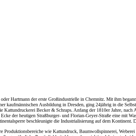
oder Hartmann der erste Großindustrielle in Chemnitz. Mit ihm begann
iner kaufmännischen Ausbildung in Dresden, ging 24jährig in die Selbsts
e Kattundruckerei Becker & Schraps. Anfang der 1810er Jahre, nach Ab
cke der heutigen Straßburger- und Florian-Geyer-Straße eine mit Wasse
nentalsperre beschleunigte die Industrialisierung auf dem Kontinent.
 Produktionsbereiche wie Kattundruck, Baumwollspinnerei, Weberei un