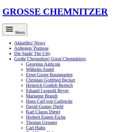
GROSSE CHEMNITZER
Menü
Aktuelles/ News
Anliegen/ Purpose
Die Stadt/ The City
Große Chemnitzer/ Great Chemnitzers
Georgius Agricola
Wilhelm André
Ernst Georg Baumgarten
Christian Gottfried Becker
Heinrich Gottlob Bertsch
Eduard Leopold Beyer
Marianne Brandt
Hans Carl von Carlowitz
David Gustav Diehl
Karl Clauss Dietel
Herbert Eugen Esche
Thomas Gessner
Carl Hahn