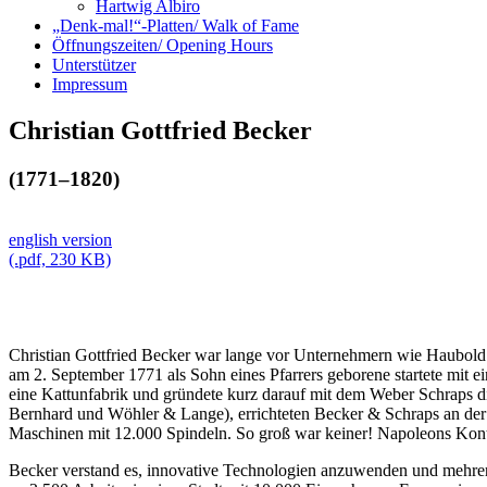
Hartwig Albiro
„Denk-mal!“-Platten/ Walk of Fame
Öffnungszeiten/ Opening Hours
Unterstützer
Impressum
Christian Gottfried Becker
(1771–1820)
english version
(.pdf, 230 KB)
Christian Gottfried Becker war lange vor Unternehmern wie Haubold 
am 2. September 1771 als Sohn eines Pfarrers geborene startete mit e
eine Kattunfabrik und gründete kurz darauf mit dem Weber Schraps di
Bernhard und Wöhler & Lange), errichteten Becker & Schraps an der E
Maschinen mit 12.000 Spindeln. So groß war keiner! Napoleons Konti
Becker verstand es, innovative Technologien anzuwenden und mehrere