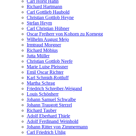
Carl Horst Hahn
Richard Hartmann
Carl Gottlieb Haubold
Christian Gottlob Heyne
Stefan Heym
Carl Christian Hübner
Oscar Freiherr von Kohorn zu Kornegg
Wilhelm August Mejo
Irmtraud Morgner
Richard Möbius
Jutta Müller
Christian Gottlob Neefe
Marie Luise Pleissner
Emil Oscar Richter
Karl Schmidt-Rottluff
Martha Schrag
Friedrich Schreiber-Weigand
Louis Schönherr
Johann Samuel Schwalbe
Johann Traugott Sterzel
Richard Tauber
Adolf Eberhard Thiele
Adolf Ferdinand Weinhold
Johann Ritter von Zimmermann
Carl Friedrich Uhlig