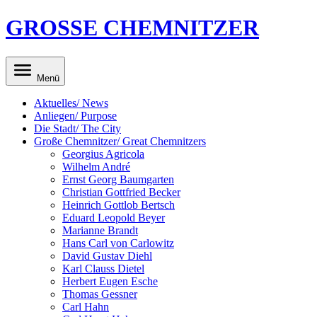
GROSSE CHEMNITZER
Menü
Aktuelles/ News
Anliegen/ Purpose
Die Stadt/ The City
Große Chemnitzer/ Great Chemnitzers
Georgius Agricola
Wilhelm André
Ernst Georg Baumgarten
Christian Gottfried Becker
Heinrich Gottlob Bertsch
Eduard Leopold Beyer
Marianne Brandt
Hans Carl von Carlowitz
David Gustav Diehl
Karl Clauss Dietel
Herbert Eugen Esche
Thomas Gessner
Carl Hahn