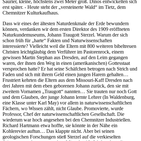
Saurier, kleine, höchstens zwei Meter groß. Dinos entwickelten sich
erst später. - Heute steht der „versteinerte Wald“ im Tietz, dem
Chemnitzer Kulturkaufhaus.
Dass wir eines der ältesten Naturdenkmale der Erde bewundern
können, verdanken wir dem ersten Direktor des 1909 eröffneten
Naturkundemuseums, Johann Traugott Sterzel. Warum der sich
schon früh für „harte“ Fakten und Naturwissenschaften
interessierte? Vielleicht weil die Eltern mit 800 weiteren bibeltreuen
Christen leichtgläubig dem Verführer im Pastorenrock, einem
gewissen Martin Stephan aus Dresden, auf den Leim gegangen
waren, der ihnen den Weg in einen (amerikanischen) Gottesstaat
versprochen hatte? Er hat seine Schäfchen betrogen nach Strich und
Faden und sich mit ihrem Geld einen jungen Harem gehalten…
Frustriert kehrten die Eltern aus dem Missouri-Kaff Dresden nach
drei Jahren mit dem eben geborenen Johann zurück, den sie mit
zweitem Vornamen „Traugott“ nannten… Sie trauten nur noch Gott
und dem Glauben, der junge Johann lernte Lehrer (In Waldenburg,
eine Klasse unter Karl May) vor allem in naturwissenschaftlichen
Fächern, wo Wissen zählt, nicht Glaube. Promovierte, wurde
Professor, Chef der naturwissenschaftlichen Gesellschaft. Die
wiederum war hoch angesehen bei den Chemnitzer Industriellen.
Richard Hartmann etwa hoffte, sie könnte in der Nähe ein
Kohlerevier auftun… Das klappte nicht. Aber bei seinen
geologischen Forschungen stieß Sterzel auf die verkieselten