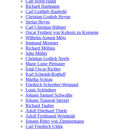
Carl Horst Hahn
Richard Hartmann
Carl Gottlieb Haubold
Christian Gottlob Heyne
Stefan Heym
Carl Christian Hübner
Oscar Freiherr von Kohorn zu Kornegg
Wilhelm August Mejo
Irmtraud Morgner
Richard Möbius
Jutta Müller
Christian Gottlob Neefe
Marie Luise Pleissner
Emil Oscar Richter
Karl Schmidt-Rottluff
Martha Schrag
Friedrich Schreiber-Weigand
Louis Schönherr
Johann Samuel Schwalbe
Johann Traugott Sterzel
Richard Tauber
Adolf Eberhard Thiele
Adolf Ferdinand Weinhold
Johann Ritter von Zimmermann
Carl Friedrich Uhlig