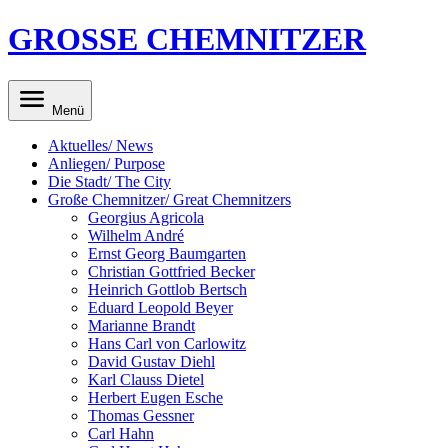
GROSSE CHEMNITZER
Menü
Aktuelles/ News
Anliegen/ Purpose
Die Stadt/ The City
Große Chemnitzer/ Great Chemnitzers
Georgius Agricola
Wilhelm André
Ernst Georg Baumgarten
Christian Gottfried Becker
Heinrich Gottlob Bertsch
Eduard Leopold Beyer
Marianne Brandt
Hans Carl von Carlowitz
David Gustav Diehl
Karl Clauss Dietel
Herbert Eugen Esche
Thomas Gessner
Carl Hahn