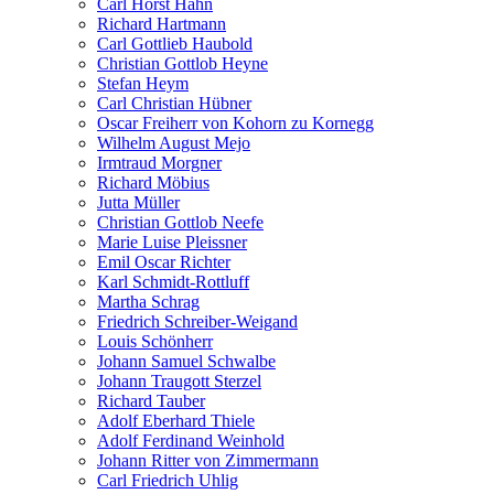
Carl Horst Hahn
Richard Hartmann
Carl Gottlieb Haubold
Christian Gottlob Heyne
Stefan Heym
Carl Christian Hübner
Oscar Freiherr von Kohorn zu Kornegg
Wilhelm August Mejo
Irmtraud Morgner
Richard Möbius
Jutta Müller
Christian Gottlob Neefe
Marie Luise Pleissner
Emil Oscar Richter
Karl Schmidt-Rottluff
Martha Schrag
Friedrich Schreiber-Weigand
Louis Schönherr
Johann Samuel Schwalbe
Johann Traugott Sterzel
Richard Tauber
Adolf Eberhard Thiele
Adolf Ferdinand Weinhold
Johann Ritter von Zimmermann
Carl Friedrich Uhlig