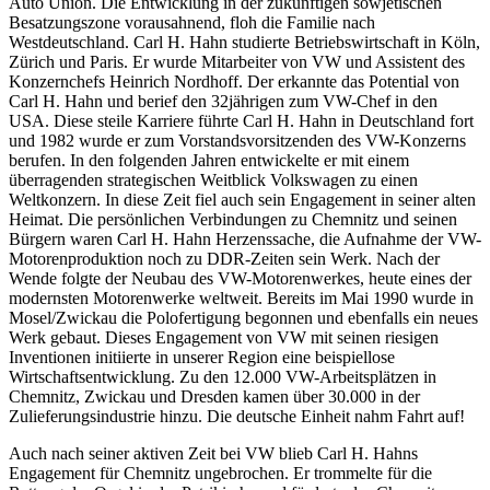
Auto Union. Die Entwicklung in der zukünftigen sowjetischen
Besatzungszone vorausahnend, floh die Familie nach
Westdeutschland. Carl H. Hahn studierte Betriebswirtschaft in Köln,
Zürich und Paris. Er wurde Mitarbeiter von VW und Assistent des
Konzernchefs Heinrich Nordhoff. Der erkannte das Potential von
Carl H. Hahn und berief den 32jährigen zum VW-Chef in den
USA. Diese steile Karriere führte Carl H. Hahn in Deutschland fort
und 1982 wurde er zum Vorstandsvorsitzenden des VW-Konzerns
berufen. In den folgenden Jahren entwickelte er mit einem
überragenden strategischen Weitblick Volkswagen zu einen
Weltkonzern. In diese Zeit fiel auch sein Engagement in seiner alten
Heimat. Die persönlichen Verbindungen zu Chemnitz und seinen
Bürgern waren Carl H. Hahn Herzenssache, die Aufnahme der VW-
Motorenproduktion noch zu DDR-Zeiten sein Werk. Nach der
Wende folgte der Neubau des VW-Motorenwerkes, heute eines der
modernsten Motorenwerke weltweit. Bereits im Mai 1990 wurde in
Mosel/Zwickau die Polofertigung begonnen und ebenfalls ein neues
Werk gebaut. Dieses Engagement von VW mit seinen riesigen
Inventionen initiierte in unserer Region eine beispiellose
Wirtschaftsentwicklung. Zu den 12.000 VW-Arbeitsplätzen in
Chemnitz, Zwickau und Dresden kamen über 30.000 in der
Zulieferungsindustrie hinzu. Die deutsche Einheit nahm Fahrt auf!
Auch nach seiner aktiven Zeit bei VW blieb Carl H. Hahns
Engagement für Chemnitz ungebrochen. Er trommelte für die