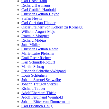
Carl Horst Hahn
Richard Hartmann
Carl Gottlieb Haubold
Christian Gottlob Heyne
Stefan Heym
Carl Christian Hübner
Oscar Freiherr von Kohorn zu Kornegg
Wilhelm August Mejo
Irmtraud Morgner
Richard Möbius
Jutta Müller
Christian Gottlob Neefe
Marie Luise Pleissner
Emil Oscar Richter
Karl Schmidt-Rottluff
Martha Schrag
Friedrich Schreiber-Weigand
Louis Schönherr
Johann Samuel Schwalbe
Johann Traugott Sterzel
Richard Tauber
Adolf Eberhard Thiele
Adolf Ferdinand Weinhold
Johann Ritter von Zimmermann
Carl Friedrich Uhlig