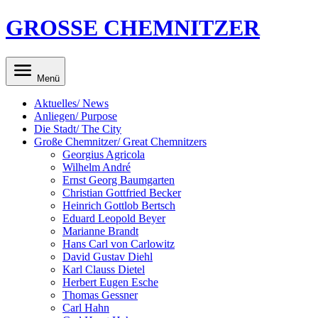
GROSSE CHEMNITZER
Menü
Aktuelles/ News
Anliegen/ Purpose
Die Stadt/ The City
Große Chemnitzer/ Great Chemnitzers
Georgius Agricola
Wilhelm André
Ernst Georg Baumgarten
Christian Gottfried Becker
Heinrich Gottlob Bertsch
Eduard Leopold Beyer
Marianne Brandt
Hans Carl von Carlowitz
David Gustav Diehl
Karl Clauss Dietel
Herbert Eugen Esche
Thomas Gessner
Carl Hahn