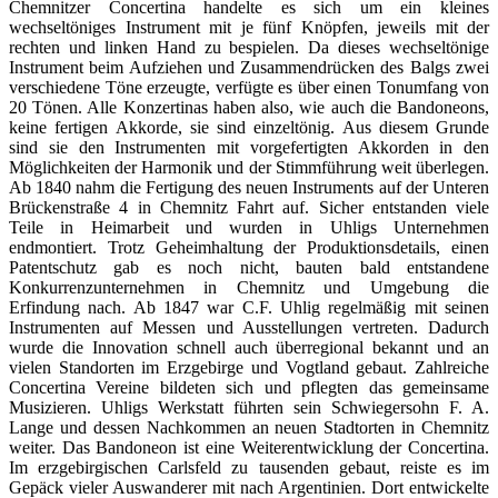
Chemnitzer Concertina handelte es sich um ein kleines
wechseltöniges Instrument mit je fünf Knöpfen, jeweils mit der
rechten und linken Hand zu bespielen. Da dieses wechseltönige
Instrument beim Aufziehen und Zusammendrücken des Balgs zwei
verschiedene Töne erzeugte, verfügte es über einen Tonumfang von
20 Tönen. Alle Konzertinas haben also, wie auch die Bandoneons,
keine fertigen Akkorde, sie sind einzeltönig. Aus diesem Grunde
sind sie den Instrumenten mit vorgefertigten Akkorden in den
Möglichkeiten der Harmonik und der Stimmführung weit überlegen.
Ab 1840 nahm die Fertigung des neuen Instruments auf der Unteren
Brückenstraße 4 in Chemnitz Fahrt auf. Sicher entstanden viele
Teile in Heimarbeit und wurden in Uhligs Unternehmen
endmontiert. Trotz Geheimhaltung der Produktionsdetails, einen
Patentschutz gab es noch nicht, bauten bald entstandene
Konkurrenzunternehmen in Chemnitz und Umgebung die
Erfindung nach. Ab 1847 war C.F. Uhlig regelmäßig mit seinen
Instrumenten auf Messen und Ausstellungen vertreten. Dadurch
wurde die Innovation schnell auch überregional bekannt und an
vielen Standorten im Erzgebirge und Vogtland gebaut. Zahlreiche
Concertina Vereine bildeten sich und pflegten das gemeinsame
Musizieren. Uhligs Werkstatt führten sein Schwiegersohn F. A.
Lange und dessen Nachkommen an neuen Stadtorten in Chemnitz
weiter. Das Bandoneon ist eine Weiterentwicklung der Concertina.
Im erzgebirgischen Carlsfeld zu tausenden gebaut, reiste es im
Gepäck vieler Auswanderer mit nach Argentinien. Dort entwickelte