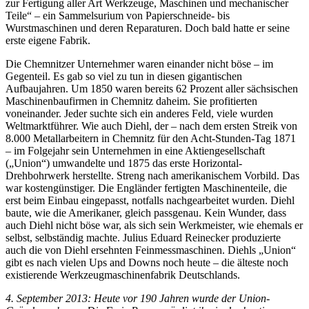
zur Fertigung aller Art Werkzeuge, Maschinen und mechanischer
Teile“ – ein Sammelsurium von Papierschneide- bis
Wurstmaschinen und deren Reparaturen. Doch bald hatte er seine
erste eigene Fabrik.
Die Chemnitzer Unternehmer waren einander nicht böse – im
Gegenteil. Es gab so viel zu tun in diesen gigantischen
Aufbaujahren. Um 1850 waren bereits 62 Prozent aller sächsischen
Maschinenbaufirmen in Chemnitz daheim. Sie profitierten
voneinander. Jeder suchte sich ein anderes Feld, viele wurden
Weltmarktführer. Wie auch Diehl, der – nach dem ersten Streik von
8.000 Metallarbeitern in Chemnitz für den Acht-Stunden-Tag 1871
– im Folgejahr sein Unternehmen in eine Aktiengesellschaft
(„Union“) umwandelte und 1875 das erste Horizontal-
Drehbohrwerk herstellte. Streng nach amerikanischem Vorbild. Das
war kostengünstiger. Die Engländer fertigten Maschinenteile, die
erst beim Einbau eingepasst, notfalls nachgearbeitet wurden. Diehl
baute, wie die Amerikaner, gleich passgenau. Kein Wunder, dass
auch Diehl nicht böse war, als sich sein Werkmeister, wie ehemals er
selbst, selbständig machte. Julius Eduard Reinecker produzierte
auch die von Diehl ersehnten Feinmessmaschinen. Diehls „Union“
gibt es nach vielen Ups and Downs noch heute – die älteste noch
existierende Werkzeugmaschinenfabrik Deutschlands.
4. September 2013: Heute vor 190 Jahren wurde der Union-