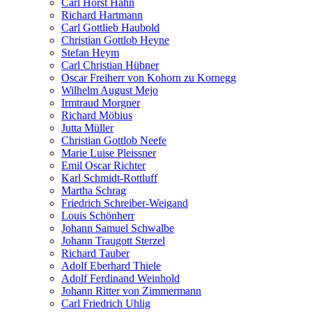
Carl Horst Hahn
Richard Hartmann
Carl Gottlieb Haubold
Christian Gottlob Heyne
Stefan Heym
Carl Christian Hübner
Oscar Freiherr von Kohorn zu Kornegg
Wilhelm August Mejo
Irmtraud Morgner
Richard Möbius
Jutta Müller
Christian Gottlob Neefe
Marie Luise Pleissner
Emil Oscar Richter
Karl Schmidt-Rottluff
Martha Schrag
Friedrich Schreiber-Weigand
Louis Schönherr
Johann Samuel Schwalbe
Johann Traugott Sterzel
Richard Tauber
Adolf Eberhard Thiele
Adolf Ferdinand Weinhold
Johann Ritter von Zimmermann
Carl Friedrich Uhlig