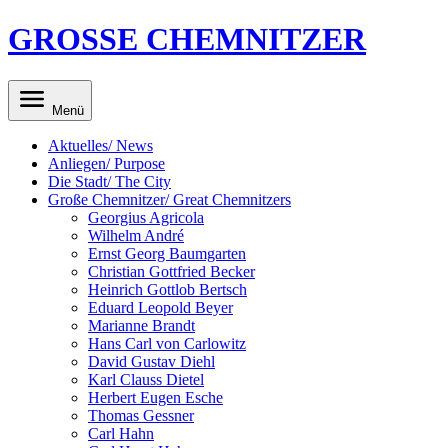
GROSSE CHEMNITZER
Menü
Aktuelles/ News
Anliegen/ Purpose
Die Stadt/ The City
Große Chemnitzer/ Great Chemnitzers
Georgius Agricola
Wilhelm André
Ernst Georg Baumgarten
Christian Gottfried Becker
Heinrich Gottlob Bertsch
Eduard Leopold Beyer
Marianne Brandt
Hans Carl von Carlowitz
David Gustav Diehl
Karl Clauss Dietel
Herbert Eugen Esche
Thomas Gessner
Carl Hahn