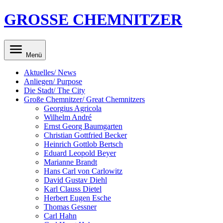
GROSSE CHEMNITZER
Menü
Aktuelles/ News
Anliegen/ Purpose
Die Stadt/ The City
Große Chemnitzer/ Great Chemnitzers
Georgius Agricola
Wilhelm André
Ernst Georg Baumgarten
Christian Gottfried Becker
Heinrich Gottlob Bertsch
Eduard Leopold Beyer
Marianne Brandt
Hans Carl von Carlowitz
David Gustav Diehl
Karl Clauss Dietel
Herbert Eugen Esche
Thomas Gessner
Carl Hahn