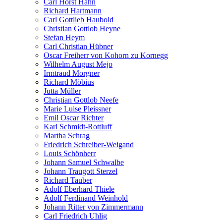
Carl Horst Hahn
Richard Hartmann
Carl Gottlieb Haubold
Christian Gottlob Heyne
Stefan Heym
Carl Christian Hübner
Oscar Freiherr von Kohorn zu Kornegg
Wilhelm August Mejo
Irmtraud Morgner
Richard Möbius
Jutta Müller
Christian Gottlob Neefe
Marie Luise Pleissner
Emil Oscar Richter
Karl Schmidt-Rottluff
Martha Schrag
Friedrich Schreiber-Weigand
Louis Schönherr
Johann Samuel Schwalbe
Johann Traugott Sterzel
Richard Tauber
Adolf Eberhard Thiele
Adolf Ferdinand Weinhold
Johann Ritter von Zimmermann
Carl Friedrich Uhlig