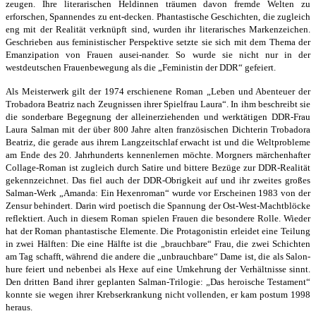
zeugen. Ihre literarischen Heldinnen träumen davon fremde Welten zu
erforschen, Spannendes zu ent-decken. Phantastische Geschichten, die zugleich
eng mit der Realität verknüpft sind, wurden ihr literarisches Markenzeichen.
Geschrieben aus feministischer Perspektive setzte sie sich mit dem Thema der
Emanzipation von Frauen ausei-nander. So wurde sie nicht nur in der
westdeutschen Frauenbewegung als die „Feministin der DDR“ gefeiert.
Als Meisterwerk gilt der 1974 erschienene Roman „Leben und Abenteuer der
Trobadora Beatriz nach Zeugnissen ihrer Spielfrau Laura“. In ihm beschreibt sie
die sonderbare Begegnung der alleinerziehenden und werktätigen DDR-Frau
Laura Salman mit der über 800 Jahre alten französischen Dichterin Trobadora
Beatriz, die gerade aus ihrem Langzeitschlaf erwacht ist und die Weltprobleme
am Ende des 20. Jahrhunderts kennenlernen möchte. Morgners märchenhafter
Collage-Roman ist zugleich durch Satire und bittere Bezüge zur DDR-Realität
gekennzeichnet. Das fiel auch der DDR-Obrigkeit auf und ihr zweites großes
Salman-Werk „Amanda: Ein Hexenroman“ wurde vor Erscheinen 1983 von der
Zensur behindert. Darin wird poetisch die Spannung der Ost-West-Machtblöcke
reflektiert. Auch in diesem Roman spielen Frauen die besondere Rolle. Wieder
hat der Roman phantastische Elemente. Die Protagonistin erleidet eine Teilung
in zwei Hälften: Die eine Hälfte ist die „brauchbare“ Frau, die zwei Schichten
am Tag schafft, während die andere die „unbrauchbare“ Dame ist, die als Salon-
hure feiert und nebenbei als Hexe auf eine Umkehrung der Verhältnisse sinnt.
Den dritten Band ihrer geplanten Salman-Trilogie: „Das heroische Testament“
konnte sie wegen ihrer Krebserkrankung nicht vollenden, er kam postum 1998
heraus.